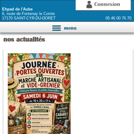
Connexion
Ehpad de l'Aube
6, route de Fontenay le Comte
17170 SAINT-CYR-DU-DORET
05 46 00 76 70
menu
nos actualités