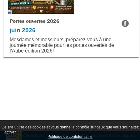
Portes ouvertes 2026
juin 2026
Mesdames et messieurs, préparez-vous à une
journée mémorable pour les portes ouvertes de
l'Aube édition 2026!
Ce site utilise des cookies et vous donne le contrôle sur ceux que vous souhaitez
Tout accepter
Continuer sans accepter
Paramétrer mes choix
activer
IGH
Médiation
Modalités d'admission
Contactez-nous
Mentions légales
Politique de confidentialité